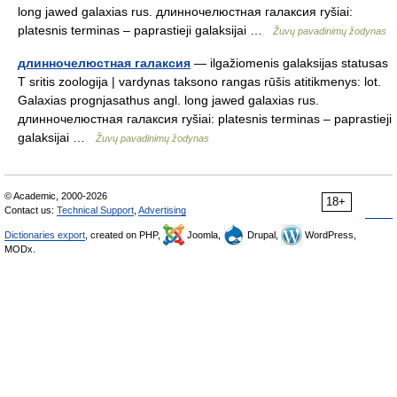
long jawed galaxias rus. длинночелюстная галаксия ryšiai:
platesnis terminas – paprastieji galaksijai …
Žuvų pavadinimų žodynas
длинночелюстная галаксия
— ilgažiomenis galaksijas statusas
T sritis zoologija | vardynas taksono rangas rūšis atitikmenys: lot.
Galaxias prognjasathus angl. long jawed galaxias rus.
длинночелюстная галаксия ryšiai: platesnis terminas – paprastieji
galaksijai …
Žuvų pavadinimų žodynas
© Academic, 2000-2026
18+
Contact us:
Technical Support
,
Advertising
Dictionaries export
, created on PHP,
Joomla,
Drupal,
WordPress,
MODx.