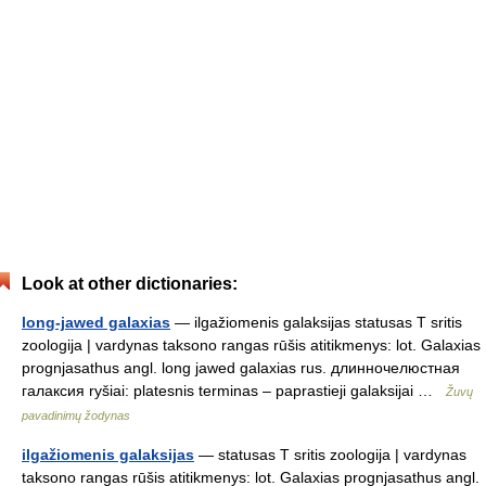
Look at other dictionaries:
long-jawed galaxias
— ilgažiomenis galaksijas statusas T sritis
zoologija | vardynas taksono rangas rūšis atitikmenys: lot. Galaxias
prognjasathus angl. long jawed galaxias rus. длинночелюстная
галаксия ryšiai: platesnis terminas – paprastieji galaksijai …
Žuvų
pavadinimų žodynas
ilgažiomenis galaksijas
— statusas T sritis zoologija | vardynas
taksono rangas rūšis atitikmenys: lot. Galaxias prognjasathus angl.