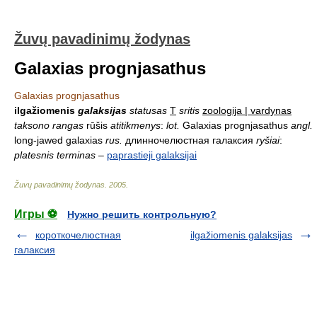
Žuvų pavadinimų žodynas
Galaxias prognjasathus
Galaxias prognjasathus
ilgažiomenis
galaksijas
statusas
T
sritis
zoologija | vardynas
taksono rangas
rūšis
atitikmenys
:
lot.
Galaxias prognjasathus
angl.
long-jawed galaxias
rus.
длинночелюстная галаксия
ryšiai
:
platesnis terminas
–
paprastieji galaksijai
Žuvų pavadinimų žodynas
.
2005
.
Игры ⚽
Нужно решить контрольную?
короткочелюстная
ilgažiomenis galaksijas
галаксия