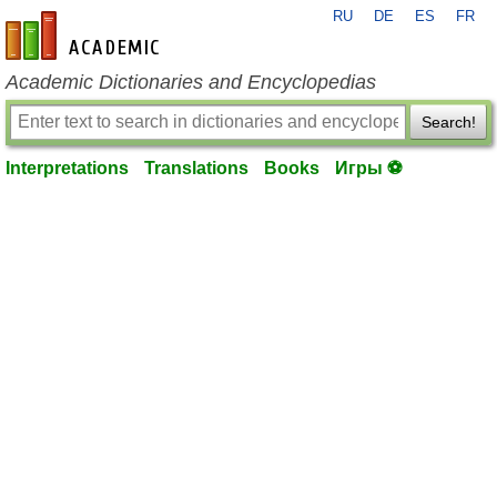
RU
DE
ES
FR
en-academic.com
Academic Dictionaries and Encyclopedias
Search!
Interpretations
Translations
Books
Игры ⚽